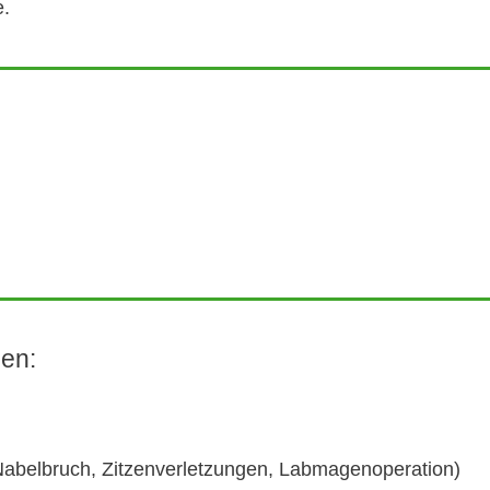
e.
en:
 Nabelbruch, Zitzenverletzungen, Labmagenoperation)