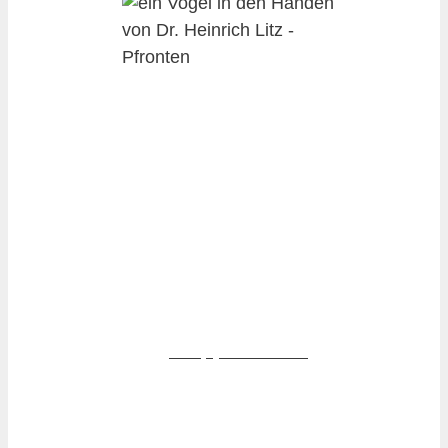
Tierärztliche Gemeinschaftspraxis
Dr. Litz und Fischer GbR
Am Wiesele 8
87459 Pfronten
Tel.
+49 (0) 8363 91290
Termine nach Vereinbarung:
Montag - Freitag
08:00 - 12:00 Uhr